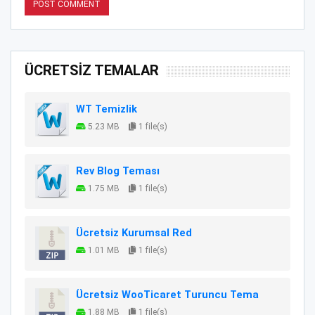
ÜCRETSİZ TEMALAR
WT Temizlik
5.23 MB
1 file(s)
Rev Blog Teması
1.75 MB
1 file(s)
Ücretsiz Kurumsal Red
1.01 MB
1 file(s)
Ücretsiz WooTicaret Turuncu Tema
1.88 MB
1 file(s)