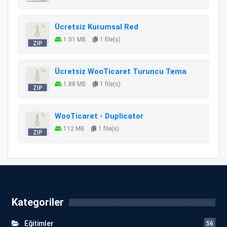
Ücretsiz Kurumsal Red
1.01 MB
1 file(s)
Ücretsiz WooTicaret Turuncu Tema
1.88 MB
1 file(s)
WooTicaret - Duplicator
112 MB
1 file(s)
Kategoriler
Eğitimler
56