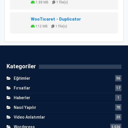
1.88 MB
1 file(s)
WooTicaret - Duplicator
112 MB
1 file(s)
Kategoriler
Eğitimler
56
Fırsatlar
17
Haberler
1
Nasıl Yapılır
70
Video Anlatımlar
25
Wordpress
5.036