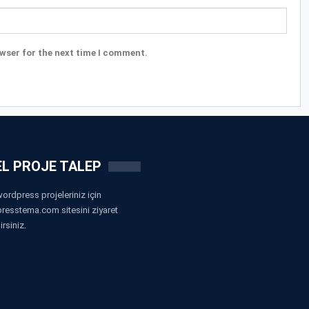
wser for the next time I comment.
L PROJE TALEP
ordpress projeleriniz için
resstema.com sitesini ziyaret
irsiniz.