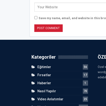
Save my name, email, and website in this bro
Kategoriler
ÖZE
Eğitimler
Özel w
56
wordp
Fırsatlar
17
edebil
Haberler
1
Nasıl Yapılır
70
Video Anlatımlar
25