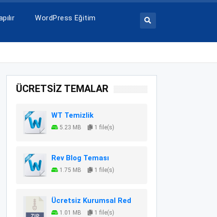
pılır
WordPress Eğitim
ÜCRETSİZ TEMALAR
WT Temizlik
5.23 MB
1 file(s)
Rev Blog Teması
1.75 MB
1 file(s)
Ücretsiz Kurumsal Red
1.01 MB
1 file(s)