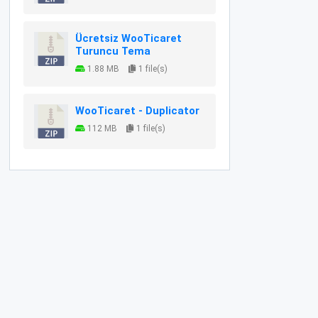
Ücretsiz WooTicaret
Turuncu Tema
1.88 MB
1 file(s)
WooTicaret - Duplicator
112 MB
1 file(s)