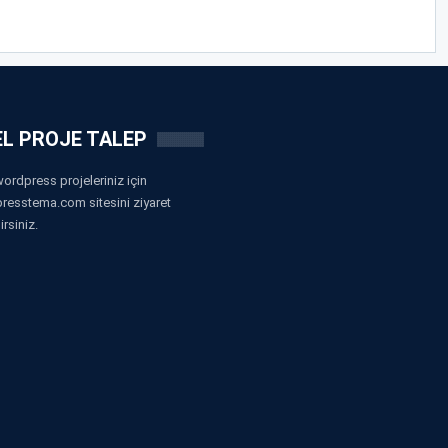
L PROJE TALEP
ordpress projeleriniz için
resstema.com sitesini ziyaret
irsiniz.