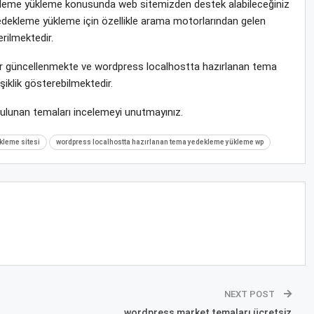
leme yükleme konusunda web sitemizden destek alabileceğiniz
edekleme yükleme için özellikle arama motorlarından gelen
rilmektedir.
krar güncellenmekte ve wordpress localhostta hazırlanan tema
klik gösterebilmektedir.
bulunan temaları incelemeyi unutmayınız.
kleme sitesi
wordpress localhostta hazırlanan tema yedekleme yükleme wp
NEXT POST
wordpress market temaları ücretsiz