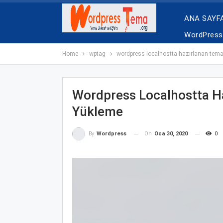
ANA SAYF
WordPress 
Home
wptag
wordpress localhostta hazırlanan tem
Wordpress Localhostta H
Yükleme
On
Oca 30, 2020
0
By
Wordpress