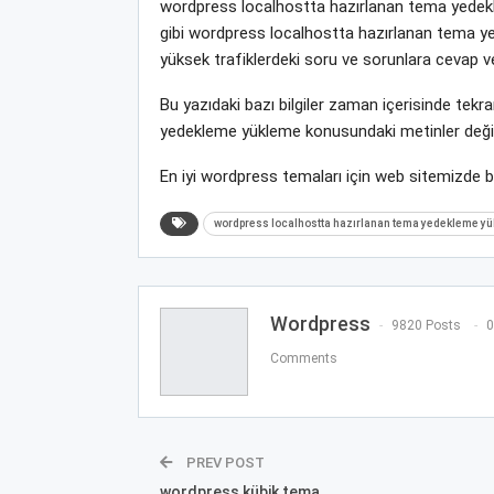
wordpress localhostta hazırlanan tema yedek
gibi wordpress localhostta hazırlanan tema y
yüksek trafiklerdeki soru ve sorunlara cevap ve
Bu yazıdaki bazı bilgiler zaman içerisinde te
yedekleme yükleme konusundaki metinler değişi
En iyi wordpress temaları için web sitemizde 
wordpress localhostta hazırlanan tema yedekleme yü
Wordpress
9820 Posts
0
Comments
PREV POST
wordpress kübik tema