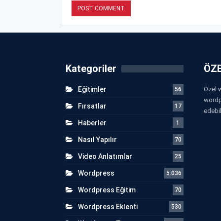
Kategoriler
ÖZE
Eğitimler
Özel w
56
wordp
Fırsatlar
17
edebil
Haberler
1
Nasıl Yapılır
70
Video Anlatımlar
25
Wordpress
5.036
Wordpress Eğitim
70
Wordpress Eklenti
530