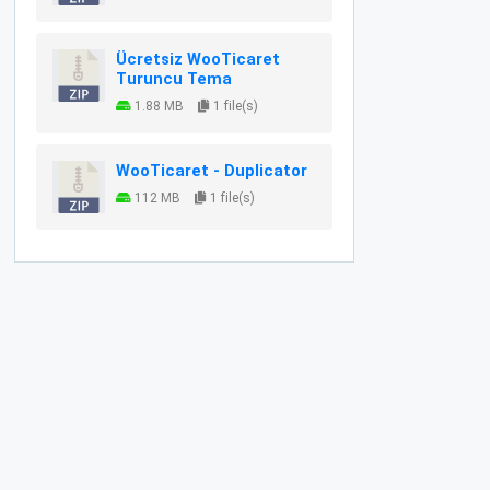
Ücretsiz WooTicaret
Turuncu Tema
1.88 MB
1 file(s)
WooTicaret - Duplicator
112 MB
1 file(s)