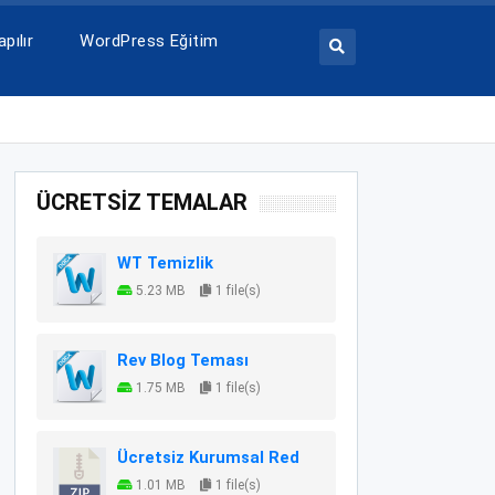
pılır
WordPress Eğitim
ÜCRETSİZ TEMALAR
WT Temizlik
5.23 MB
1 file(s)
Rev Blog Teması
1.75 MB
1 file(s)
Ücretsiz Kurumsal Red
1.01 MB
1 file(s)