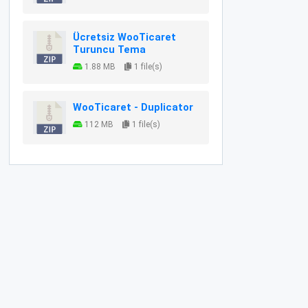
Ücretsiz WooTicaret
Turuncu Tema
1.88 MB
1 file(s)
WooTicaret - Duplicator
112 MB
1 file(s)