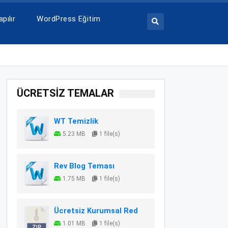
pılır
WordPress Eğitim
ÜCRETSİZ TEMALAR
WT Temizlik
5.23 MB
1 file(s)
Rev Blog Teması
1.75 MB
1 file(s)
Ücretsiz Kurumsal Red
1.01 MB
1 file(s)