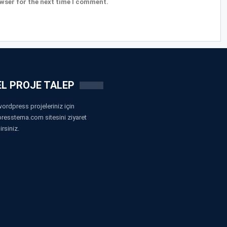
wser for the next time I comment.
L PROJE TALEP
ordpress projeleriniz için
resstema.com sitesini ziyaret
irsiniz.