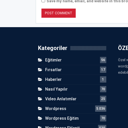
Save my name, email, and website in this bro
Kategoriler
ÖZE
Eğitimler
Özel w
56
wordp
Fırsatlar
17
edebil
Haberler
1
Nasıl Yapılır
70
Video Anlatımlar
25
Wordpress
5.036
Wordpress Eğitim
70
Wordpress Eklenti
530