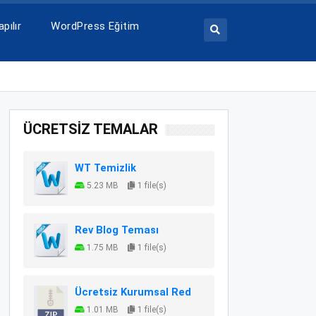
pılır
WordPress Eğitim
ÜCRETSİZ TEMALAR
WT Temizlik
5.23 MB
1 file(s)
Rev Blog Teması
1.75 MB
1 file(s)
Ücretsiz Kurumsal Red
1.01 MB
1 file(s)