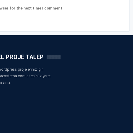
wser for the next time I comment.
L PROJE TALEP
ordpress projeleriniz için
resstema.com sitesini ziyaret
irsiniz.