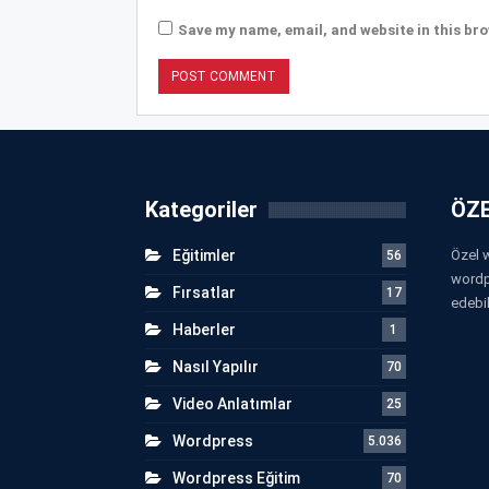
Save my name, email, and website in this bro
Kategoriler
ÖZE
Eğitimler
Özel w
56
wordp
Fırsatlar
17
edebil
Haberler
1
Nasıl Yapılır
70
Video Anlatımlar
25
Wordpress
5.036
Wordpress Eğitim
70