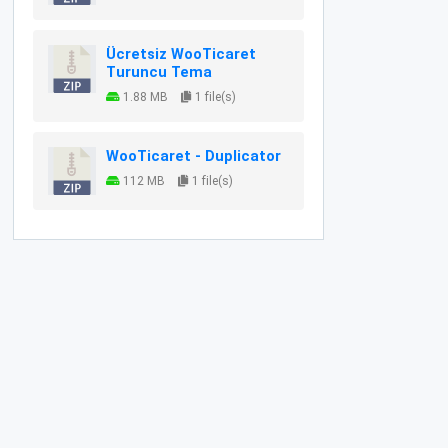
Ücretsiz WooTicaret
Turuncu Tema
1.88 MB
1 file(s)
WooTicaret - Duplicator
112 MB
1 file(s)