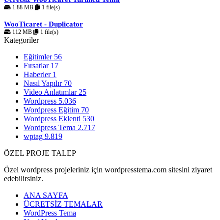
1.88 MB
1 file(s)
WooTicaret - Duplicator
112 MB
1 file(s)
Kategoriler
Eğitimler
56
Fırsatlar
17
Haberler
1
Nasıl Yapılır
70
Video Anlatımlar
25
Wordpress
5.036
Wordpress Eğitim
70
Wordpress Eklenti
530
Wordpress Tema
2.717
wptag
9.819
ÖZEL PROJE TALEP
Özel wordpress projeleriniz için wordpresstema.com sitesini ziyaret
edebilirsiniz.
ANA SAYFA
ÜCRETSİZ TEMALAR
WordPress Tema