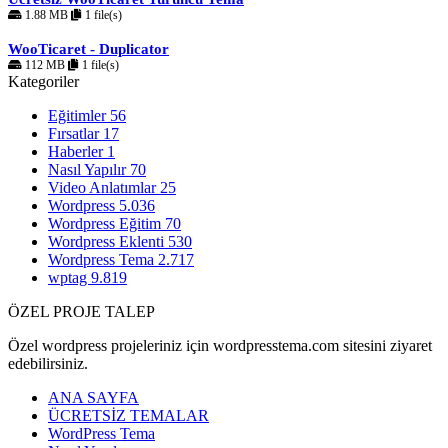
1.88 MB
1 file(s)
WooTicaret - Duplicator
112 MB
1 file(s)
Kategoriler
Eğitimler
56
Fırsatlar
17
Haberler
1
Nasıl Yapılır
70
Video Anlatımlar
25
Wordpress
5.036
Wordpress Eğitim
70
Wordpress Eklenti
530
Wordpress Tema
2.717
wptag
9.819
ÖZEL PROJE TALEP
Özel wordpress projeleriniz için wordpresstema.com sitesini ziyaret
edebilirsiniz.
ANA SAYFA
ÜCRETSİZ TEMALAR
WordPress Tema