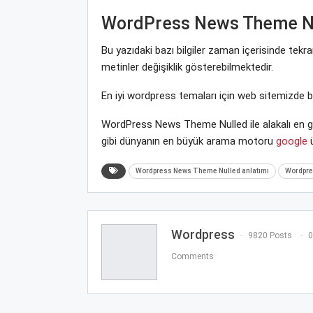
WordPress News Theme N
Bu yazıdaki bazı bilgiler zaman içerisinde te
metinler değişiklik gösterebilmektedir.
En iyi wordpress temaları için web sitemizde 
WordPress News Theme Nulled ile alakalı en g
gibi dünyanın en büyük arama motoru
google
ü
Wordpress News Theme Nulled anlatımı
Wordpre
Wordpress
9820 Posts
0
Comments