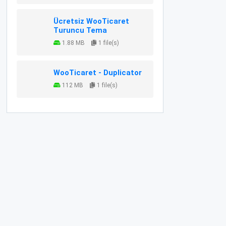
Ücretsiz WooTicaret
Turuncu Tema
1.88 MB
1 file(s)
WooTicaret - Duplicator
112 MB
1 file(s)