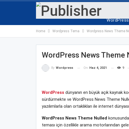
ANA SAYF
WordPress 
Home
Wordpress Tema
Wordpress News Theme Nu
WordPress News Theme N
On
Haz 4, 2021
9
By
Wordpress
WordPress
dünyanın en büyük açık kaynak kodl
sürdürmekte ve WordPress News Theme Nulled ye
yazılımlarla olan ortaklıkları ile internet dün
WordPress News Theme Nulled
konusunda w
teması için özellikle arama motorlarından gele