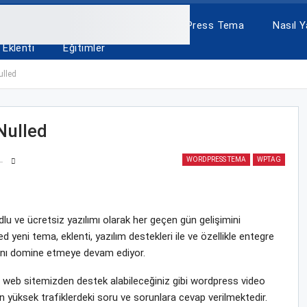
A
ÜCRETSİZ TEMALAR
WordPress Tema
Nasıl Ya
Eklenti
Eğitimler
lled
ulled
WORDPRESS TEMA
WPTAG
u ve ücretsiz yazılımı olarak her geçen gün gelişimini
ni tema, eklenti, yazılım destekleri ile ve özellikle entegre
yasını domine etmeye devam ediyor.
eb sitemizden destek alabileceğiniz gibi wordpress video
n yüksek trafiklerdeki soru ve sorunlara cevap verilmektedir.