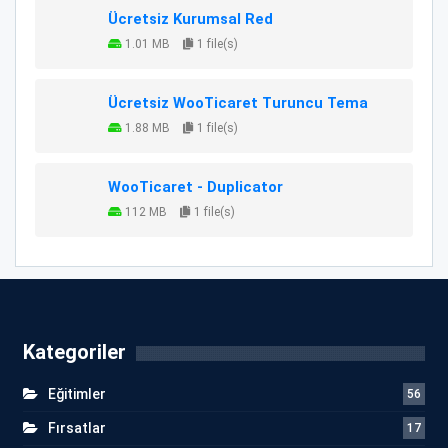
Ücretsiz Kurumsal Red
1.01 MB
1 file(s)
Ücretsiz WooTicaret Turuncu Tema
1.88 MB
1 file(s)
WooTicaret - Duplicator
112 MB
1 file(s)
Kategoriler
Eğitimler
56
Fırsatlar
17