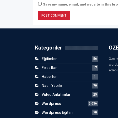
Save my name, email, and website in this bro
Kategoriler
ÖZE
Eğitimler
Özel w
56
wordp
Fırsatlar
17
edebil
Haberler
1
Nasıl Yapılır
70
Video Anlatımlar
25
Wordpress
5.036
Wordpress Eğitim
70