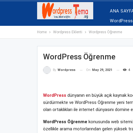
ANA SAYF
WordPress 
Home
Wordpress Eklenti
Wordpress Öğrenme
WordPress Öğrenme
On
May 29, 2021
4
By
Wordpress
WordPress
dünyanın en büyük açık kaynak kodl
sürdürmekte ve WordPress Öğrenme yeni tema, ek
olan ortaklıkları ile internet dünyasını domine
WordPress Öğrenme
konusunda web sitemizde
özellikle arama motorlarından gelen yüksek tra