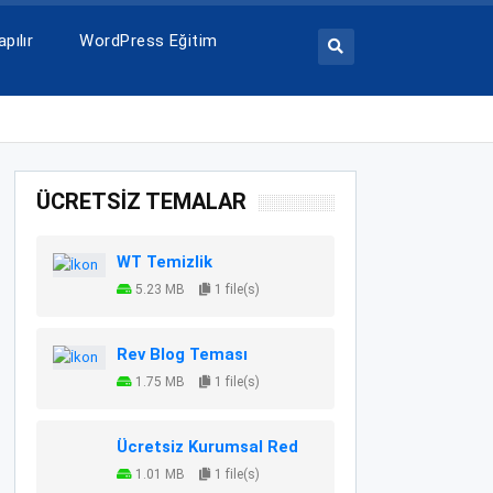
pılır
WordPress Eğitim
ÜCRETSİZ TEMALAR
WT Temizlik
5.23 MB
1 file(s)
Rev Blog Teması
1.75 MB
1 file(s)
Ücretsiz Kurumsal Red
1.01 MB
1 file(s)