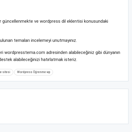
rar güncellenmekte ve wordpress dil eklentisi konusundaki
bulunan temaları incelemeyi unutmayınız.
leri wordpresstema.com adresinden alabileceğiniz gibi dünyanın
stek alabileceğinizi hatırlatmak isteriz.
 sitesi
Wordpress Öğrenme wp