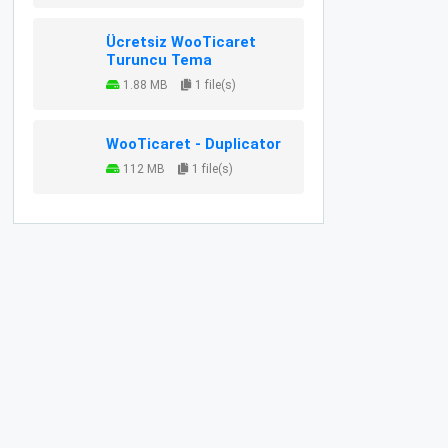
Ücretsiz WooTicaret
Turuncu Tema
1.88 MB
1 file(s)
WooTicaret - Duplicator
112 MB
1 file(s)