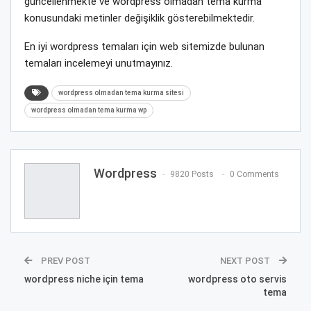
güncellenmekte ve wordpress olmadan tema kurma
konusundaki metinler değişiklik gösterebilmektedir.
En iyi wordpress temaları için web sitemizde bulunan
temaları incelemeyi unutmayınız.
wordpress olmadan tema kurma sitesi
wordpress olmadan tema kurma wp
Wordpress
9820 Posts
0 Comments
PREV POST
NEXT POST
wordpress niche için tema
wordpress oto servis
tema