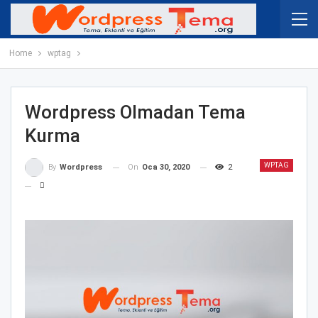
Home
wptag
Wordpress Olmadan Tema
Kurma
WPTAG
On
Oca 30, 2020
2
By
Wordpress