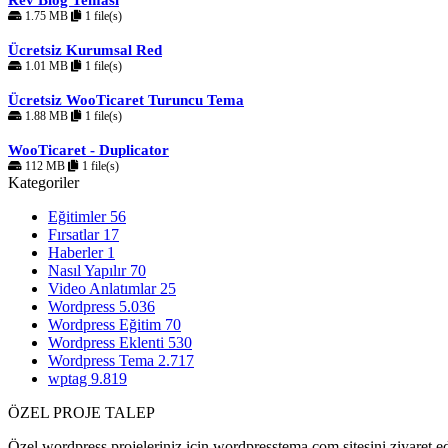
1.75 MB
1 file(s)
Ücretsiz Kurumsal Red
1.01 MB
1 file(s)
Ücretsiz WooTicaret Turuncu Tema
1.88 MB
1 file(s)
WooTicaret - Duplicator
112 MB
1 file(s)
Kategoriler
Eğitimler
56
Fırsatlar
17
Haberler
1
Nasıl Yapılır
70
Video Anlatımlar
25
Wordpress
5.036
Wordpress Eğitim
70
Wordpress Eklenti
530
Wordpress Tema
2.717
wptag
9.819
ÖZEL PROJE TALEP
Özel wordpress projeleriniz için wordpresstema.com sitesini ziyaret ede