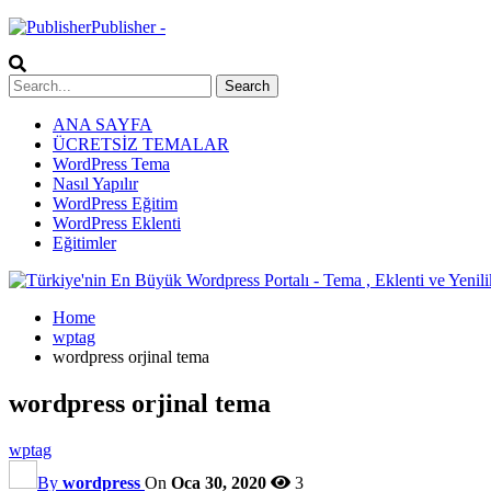
Publisher -
ANA SAYFA
ÜCRETSİZ TEMALAR
WordPress Tema
Nasıl Yapılır
WordPress Eğitim
WordPress Eklenti
Eğitimler
Home
wptag
wordpress orjinal tema
wordpress orjinal tema
wptag
By
wordpress
On
Oca 30, 2020
3