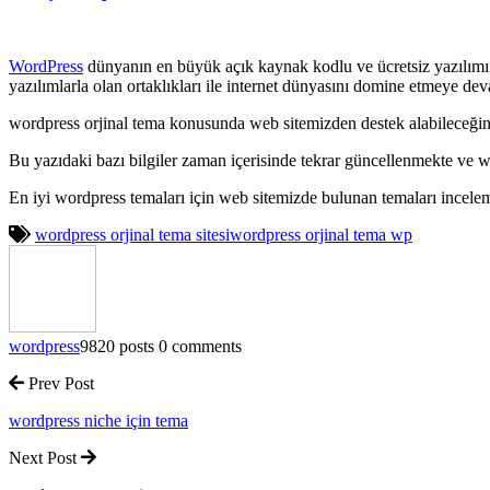
WordPress
dünyanın en büyük açık kaynak kodlu ve ücretsiz yazılımı o
yazılımlarla olan ortaklıkları ile internet dünyasını domine etmeye de
wordpress orjinal tema konusunda web sitemizden destek alabileceğiniz
Bu yazıdaki bazı bilgiler zaman içerisinde tekrar güncellenmekte ve w
En iyi wordpress temaları için web sitemizde bulunan temaları incele
wordpress orjinal tema sitesi
wordpress orjinal tema wp
wordpress
9820 posts
0 comments
Prev Post
wordpress niche için tema
Next Post