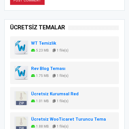
ÜCRETSİZ TEMALAR
WT Temizlik
5.23 MB
1 file(s)
Rev Blog Teması
1.75 MB
1 file(s)
Ücretsiz Kurumsal Red
1.01 MB
1 file(s)
Ücretsiz WooTicaret Turuncu Tema
1.88 MB
1 file(s)