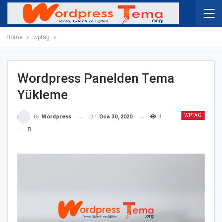
Home
wptag
Wordpress Panelden Tema
Yükleme
WPTAG
On
Oca 30, 2020
1
By
Wordpress