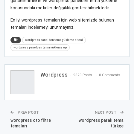
güncellenmekte ve wordpress panelden tema yükleme
konusundaki metinler değişiklik gösterebilmektedir.
En iyi wordpress temaları için web sitemizde bulunan
temaları incelemeyi unutmayınız.
wordpress panelden tema yükleme sitesi
wordpress panelden tema yükleme wp
Wordpress
9820 Posts
0 Comments
PREV POST
NEXT POST
wordpress oto filtre
wordpress paralı tema
temaları
türkçe