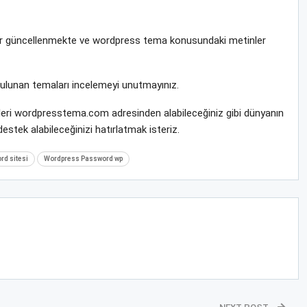
krar güncellenmekte ve wordpress tema konusundaki metinler
bulunan temaları incelemeyi unutmayınız.
ileri wordpresstema.com adresinden alabileceğiniz gibi dünyanın
stek alabileceğinizi hatırlatmak isteriz.
d sitesi
Wordpress Password wp