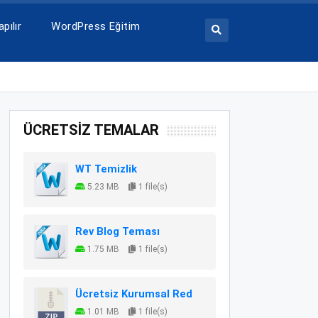
pılır
WordPress Eğitim
ÜCRETSİZ TEMALAR
WT Temizlik
5.23 MB
1 file(s)
Rev Blog Teması
1.75 MB
1 file(s)
Ücretsiz Kurumsal Red
1.01 MB
1 file(s)