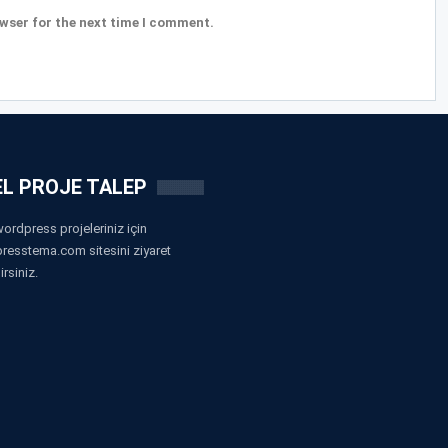
wser for the next time I comment.
L PROJE TALEP
ordpress projeleriniz için
resstema.com sitesini ziyaret
irsiniz.