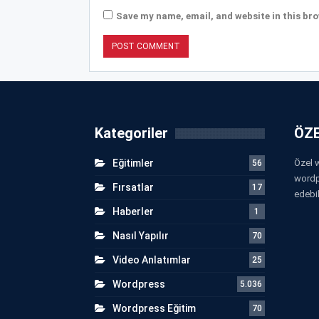
Save my name, email, and website in this bro
Kategoriler
ÖZE
Eğitimler
Özel w
56
wordp
Fırsatlar
17
edebil
Haberler
1
Nasıl Yapılır
70
Video Anlatımlar
25
Wordpress
5.036
Wordpress Eğitim
70