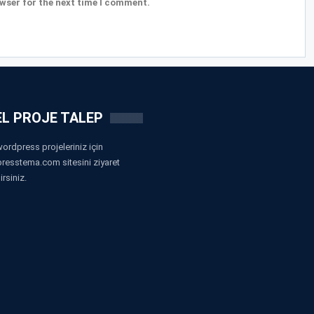
wser for the next time I comment.
L PROJE TALEP
ordpress projeleriniz için
resstema.com sitesini ziyaret
irsiniz.