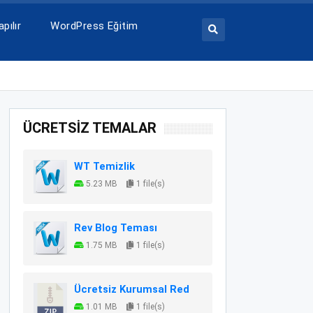
pılır
WordPress Eğitim
ÜCRETSİZ TEMALAR
WT Temizlik
5.23 MB
1 file(s)
Rev Blog Teması
1.75 MB
1 file(s)
Ücretsiz Kurumsal Red
1.01 MB
1 file(s)