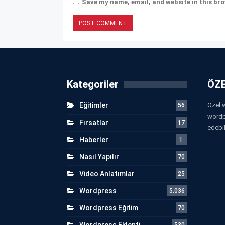
Save my name, email, and website in this bro
Kategoriler
ÖZE
Eğitimler
Özel w
56
wordp
Fırsatlar
17
edebil
Haberler
1
Nasıl Yapılır
70
Video Anlatımlar
25
Wordpress
5.036
Wordpress Eğitim
70
Wordpress Eklenti
530