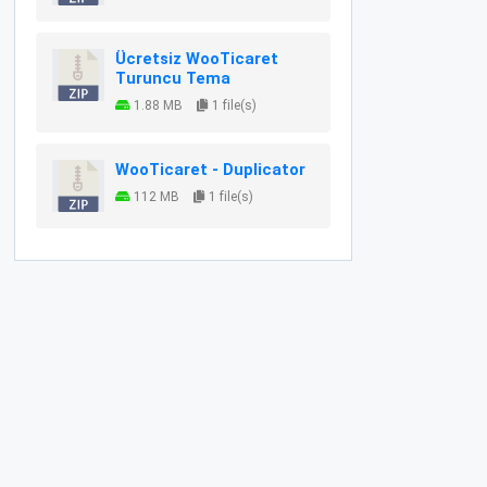
Ücretsiz WooTicaret
Turuncu Tema
1.88 MB
1 file(s)
WooTicaret - Duplicator
112 MB
1 file(s)