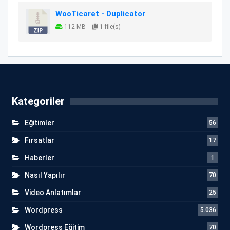
WooTicaret - Duplicator
112 MB
1 file(s)
Kategoriler
Eğitimler
56
Fırsatlar
17
Haberler
1
Nasıl Yapılır
70
Video Anlatımlar
25
Wordpress
5.036
Wordpress Eğitim
70