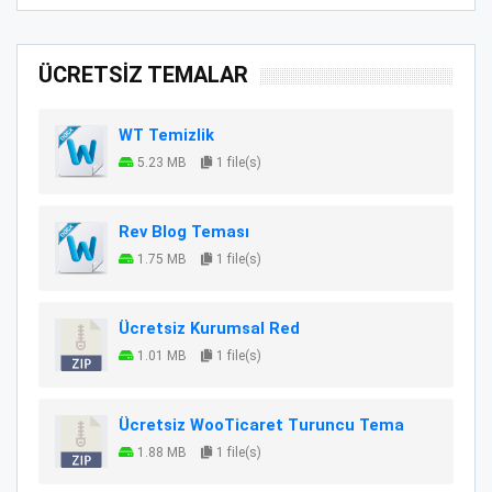
ÜCRETSİZ TEMALAR
WT Temizlik
5.23 MB
1 file(s)
Rev Blog Teması
1.75 MB
1 file(s)
Ücretsiz Kurumsal Red
1.01 MB
1 file(s)
Ücretsiz WooTicaret Turuncu Tema
1.88 MB
1 file(s)