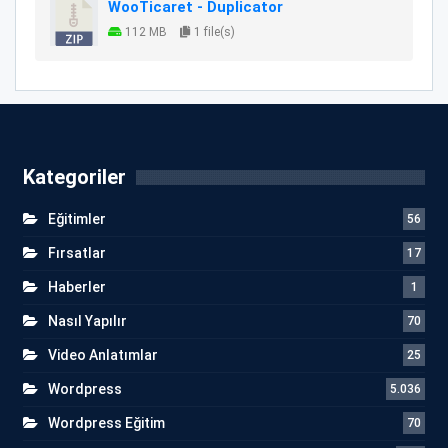
WooTicaret - Duplicator
112 MB
1 file(s)
Kategoriler
Eğitimler
56
Fırsatlar
17
Haberler
1
Nasıl Yapılır
70
Video Anlatımlar
25
Wordpress
5.036
Wordpress Eğitim
70