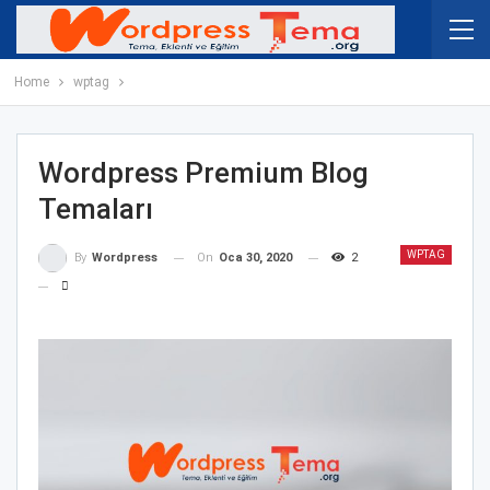
Home
wptag
Wordpress Premium Blog
Temaları
WPTAG
On
Oca 30, 2020
2
By
Wordpress