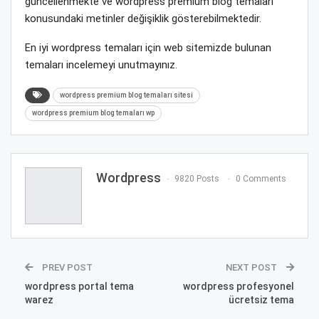
güncellenmekte ve wordpress premium blog temaları
konusundaki metinler değişiklik gösterebilmektedir.
En iyi wordpress temaları için web sitemizde bulunan
temaları incelemeyi unutmayınız.
wordpress premium blog temaları sitesi
wordpress premium blog temaları wp
Wordpress
9820 Posts
0 Comments
PREV POST
NEXT POST
wordpress portal tema
wordpress profesyonel
warez
ücretsiz tema