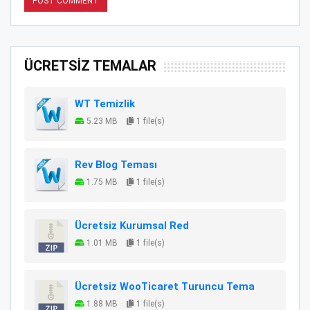
ÜCRETSİZ TEMALAR
WT Temizlik
5.23 MB
1 file(s)
Rev Blog Teması
1.75 MB
1 file(s)
Ücretsiz Kurumsal Red
1.01 MB
1 file(s)
Ücretsiz WooTicaret Turuncu Tema
1.88 MB
1 file(s)