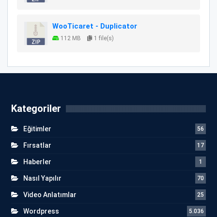
WooTicaret - Duplicator
112 MB
1 file(s)
Kategoriler
Eğitimler
56
Fırsatlar
17
Haberler
1
Nasıl Yapılır
70
Video Anlatımlar
25
Wordpress
5.036