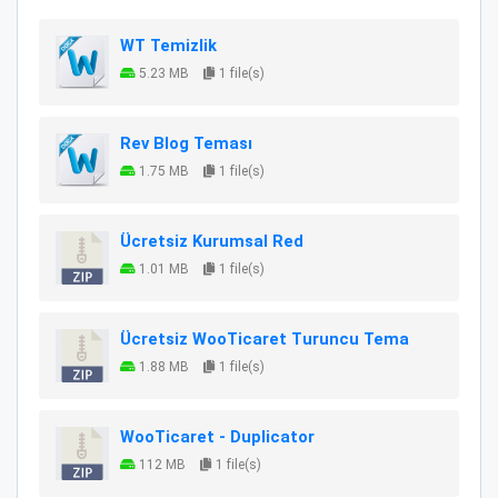
WT Temizlik
5.23 MB
1 file(s)
Rev Blog Teması
1.75 MB
1 file(s)
Ücretsiz Kurumsal Red
1.01 MB
1 file(s)
Ücretsiz WooTicaret Turuncu Tema
1.88 MB
1 file(s)
WooTicaret - Duplicator
112 MB
1 file(s)