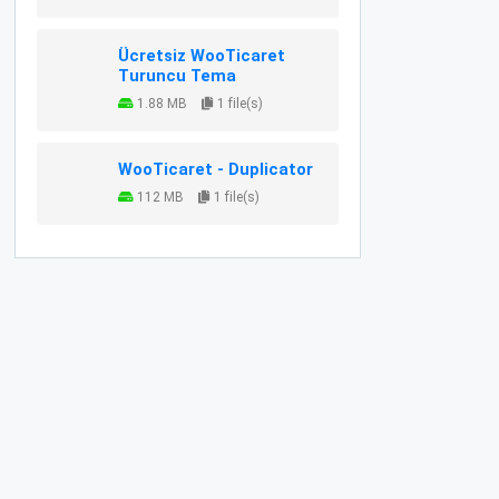
Ücretsiz WooTicaret
Turuncu Tema
1.88 MB
1 file(s)
WooTicaret - Duplicator
112 MB
1 file(s)