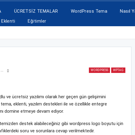
A
ÜCRETSİZ TEMALAR
WordPress Tema
Nasıl Ya
Eklenti
Eğitimler
WORDPRESS
WPTAG
u ve ücretsiz yazılımı olarak her geçen gün gelişimini
a, eklenti, yazılım destekleri ile ve özellikle entegre
yasını domine etmeye devam ediyor.
mizden destek alabileceğiniz gibi wordpress logo boyutu için
fiklerdeki soru ve sorunlara cevap verilmektedir.