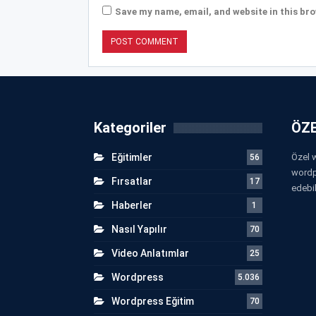
Save my name, email, and website in this bro
Kategoriler
ÖZE
Eğitimler
Özel w
56
wordp
Fırsatlar
17
edebil
Haberler
1
Nasıl Yapılır
70
Video Anlatımlar
25
Wordpress
5.036
Wordpress Eğitim
70