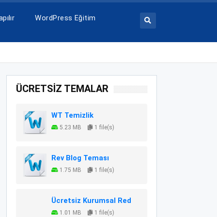
pılır
WordPress Eğitim
ÜCRETSİZ TEMALAR
WT Temizlik
5.23 MB
1 file(s)
Rev Blog Teması
1.75 MB
1 file(s)
Ücretsiz Kurumsal Red
1.01 MB
1 file(s)