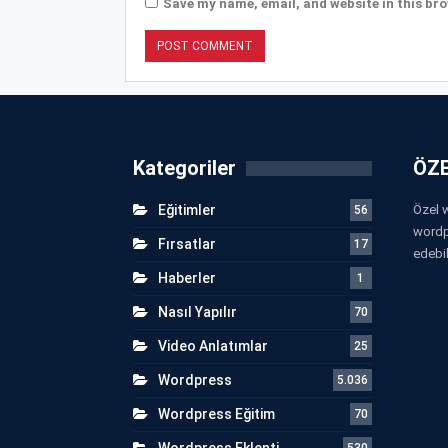
Save my name, email, and website in this bro
Kategoriler
ÖZE
Eğitimler
Özel w
56
wordp
Fırsatlar
17
edebil
Haberler
1
Nasıl Yapılır
70
Video Anlatımlar
25
Wordpress
5.036
Wordpress Eğitim
70
Wordpress Eklenti
530