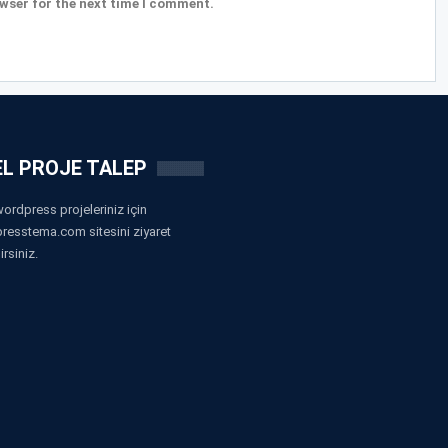
wser for the next time I comment.
L PROJE TALEP
ordpress projeleriniz için
resstema.com sitesini ziyaret
irsiniz.