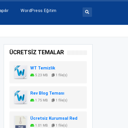
pılır
WordPress Eğitim
ÜCRETSİZ TEMALAR
WT Temizlik
5.23 MB
1 file(s)
Rev Blog Teması
1.75 MB
1 file(s)
Ücretsiz Kurumsal Red
1.01 MB
1 file(s)