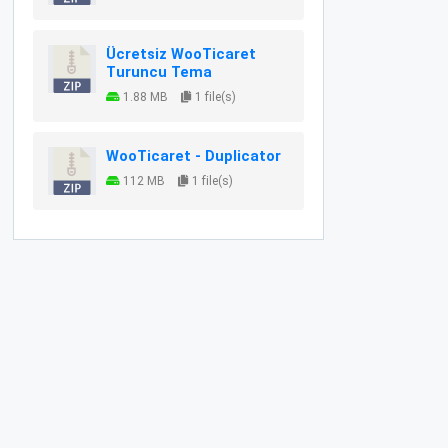
Ücretsiz WooTicaret
Turuncu Tema
1.88 MB
1 file(s)
WooTicaret - Duplicator
112 MB
1 file(s)