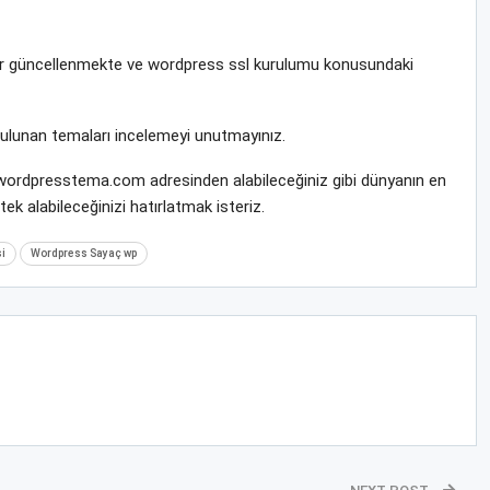
krar güncellenmekte ve wordpress ssl kurulumu konusundaki
bulunan temaları incelemeyi unutmayınız.
i wordpresstema.com adresinden alabileceğiniz gibi dünyanın en
k alabileceğinizi hatırlatmak isteriz.
i
Wordpress Sayaç wp