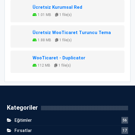
Ücretsiz Kurumsal Red
1.01 MB
1 file(s)
Ücretsiz WooTicaret Turuncu Tema
1.88 MB
1 file(s)
WooTicaret - Duplicator
112 MB
1 file(s)
Kategoriler
Eğitimler
56
Fırsatlar
17