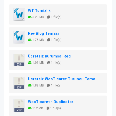
WT Temizlik
5.23 MB
1 file(s)
Rev Blog Teması
1.75 MB
1 file(s)
Ücretsiz Kurumsal Red
1.01 MB
1 file(s)
Ücretsiz WooTicaret Turuncu Tema
1.88 MB
1 file(s)
WooTicaret - Duplicator
112 MB
1 file(s)