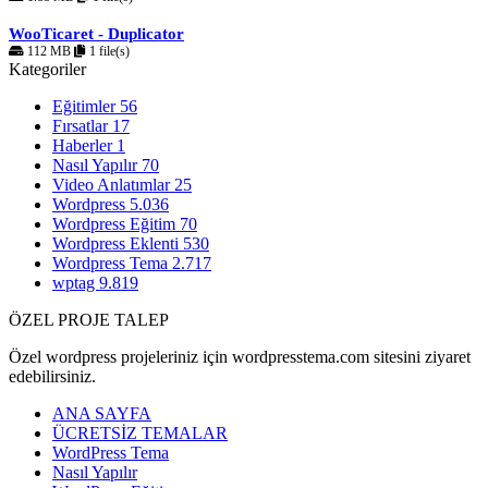
WooTicaret - Duplicator
112 MB
1 file(s)
Kategoriler
Eğitimler
56
Fırsatlar
17
Haberler
1
Nasıl Yapılır
70
Video Anlatımlar
25
Wordpress
5.036
Wordpress Eğitim
70
Wordpress Eklenti
530
Wordpress Tema
2.717
wptag
9.819
ÖZEL PROJE TALEP
Özel wordpress projeleriniz için wordpresstema.com sitesini ziyaret
edebilirsiniz.
ANA SAYFA
ÜCRETSİZ TEMALAR
WordPress Tema
Nasıl Yapılır