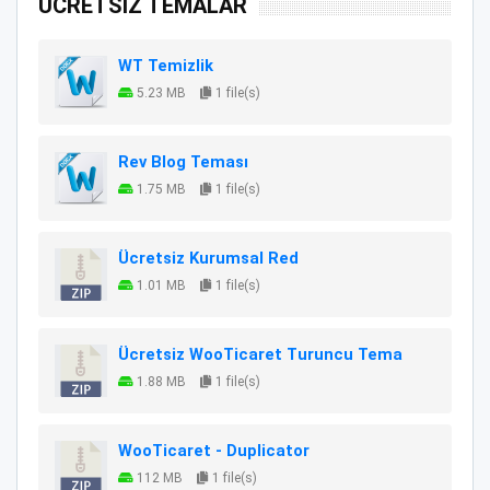
ÜCRETSİZ TEMALAR
WT Temizlik
5.23 MB
1 file(s)
Rev Blog Teması
1.75 MB
1 file(s)
Ücretsiz Kurumsal Red
1.01 MB
1 file(s)
Ücretsiz WooTicaret Turuncu Tema
1.88 MB
1 file(s)
WooTicaret - Duplicator
112 MB
1 file(s)