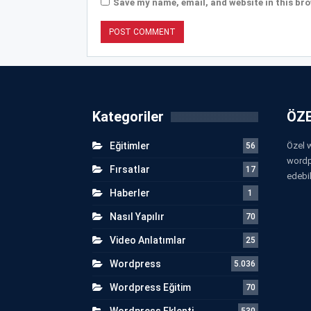
Save my name, email, and website in this bro
Kategoriler
ÖZE
Eğitimler
Özel w
56
wordp
Fırsatlar
17
edebil
Haberler
1
Nasıl Yapılır
70
Video Anlatımlar
25
Wordpress
5.036
Wordpress Eğitim
70
Wordpress Eklenti
530