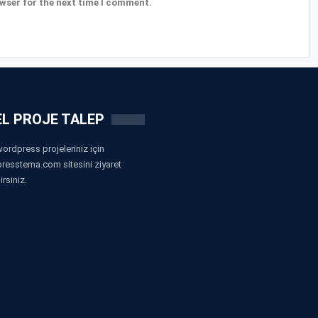
wser for the next time I comment.
L PROJE TALEP
ordpress projeleriniz için
resstema.com sitesini ziyaret
irsiniz.