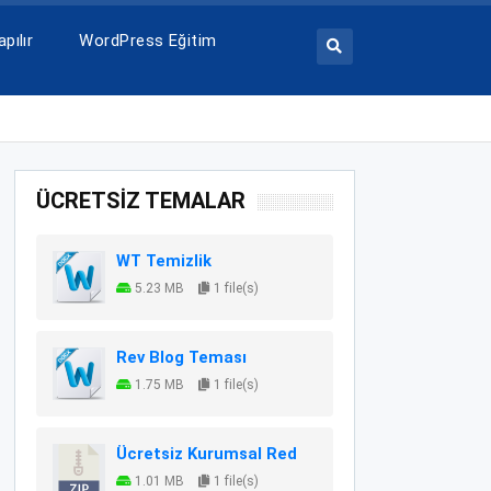
pılır
WordPress Eğitim
ÜCRETSİZ TEMALAR
WT Temizlik
5.23 MB
1 file(s)
Rev Blog Teması
1.75 MB
1 file(s)
Ücretsiz Kurumsal Red
1.01 MB
1 file(s)