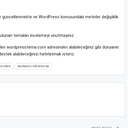
rar güncellenmekte ve WordPress konusundaki metinler değişiklik
bulunan temaları incelemeyi unutmayınız.
ileri wordpresstema.com adresinden alabileceğiniz gibi dünyanın
stek alabileceğinizi hatırlatmak isteriz.
a sitesi
wordpress site tema wp