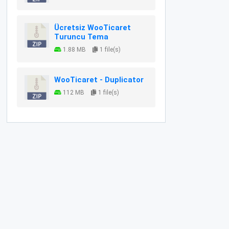
Ücretsiz WooTicaret
Turuncu Tema
1.88 MB
1 file(s)
WooTicaret - Duplicator
112 MB
1 file(s)