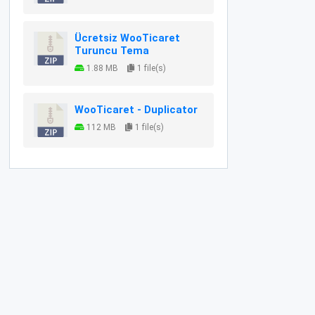
Ücretsiz WooTicaret
Turuncu Tema
1.88 MB
1 file(s)
WooTicaret - Duplicator
112 MB
1 file(s)