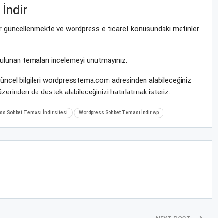
İndir
rar güncellenmekte ve wordpress e ticaret konusundaki metinler
bulunan temaları incelemeyi unutmayınız.
güncel bilgileri wordpresstema.com adresinden alabileceğiniz
zerinden de destek alabileceğinizi hatırlatmak isteriz.
s Sohbet Teması İndir sitesi
Wordpress Sohbet Teması İndir wp