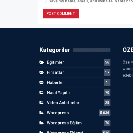
Save my name, email, and website in this bro
Kategoriler
ÖZE
Eğitimler
Özel w
56
wordp
Fırsatlar
17
edebil
Haberler
1
Nasıl Yapılır
70
Video Anlatımlar
25
Wordpress
5.036
Wordpress Eğitim
70
Wordpress Eklenti
530