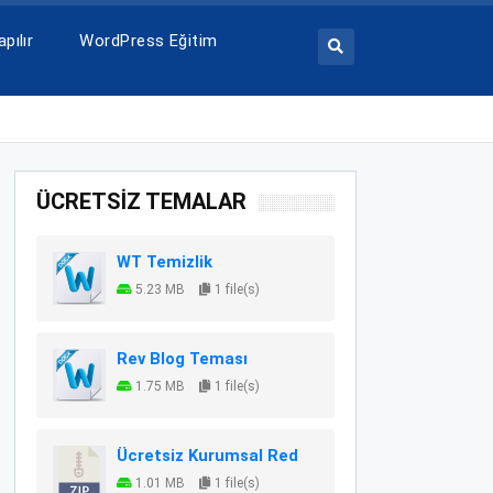
pılır
WordPress Eğitim
ÜCRETSİZ TEMALAR
WT Temizlik
5.23 MB
1 file(s)
Rev Blog Teması
1.75 MB
1 file(s)
Ücretsiz Kurumsal Red
1.01 MB
1 file(s)