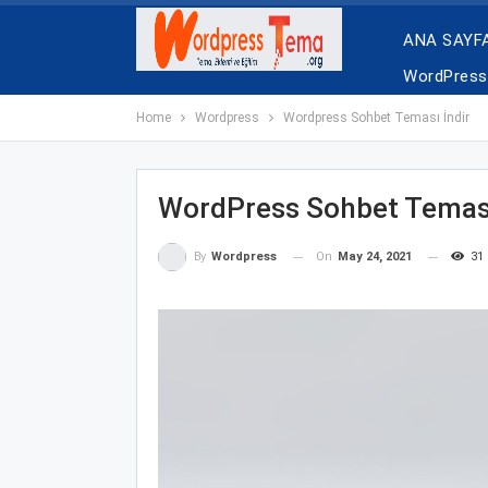
ANA SAYF
WordPress 
Home
Wordpress
Wordpress Sohbet Teması İndir
WordPress Sohbet Teması
On
May 24, 2021
31
By
Wordpress