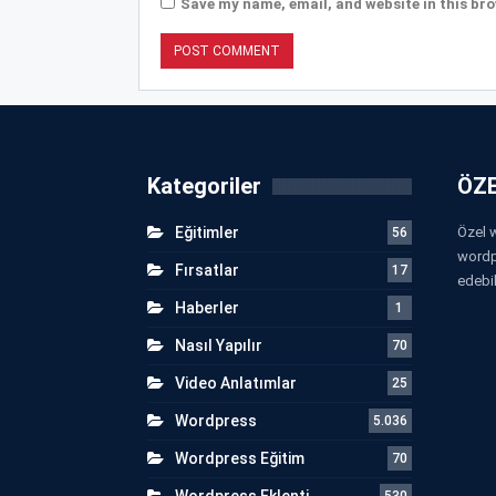
Save my name, email, and website in this bro
Kategoriler
ÖZE
Eğitimler
Özel w
56
wordp
Fırsatlar
17
edebil
Haberler
1
Nasıl Yapılır
70
Video Anlatımlar
25
Wordpress
5.036
Wordpress Eğitim
70
Wordpress Eklenti
530