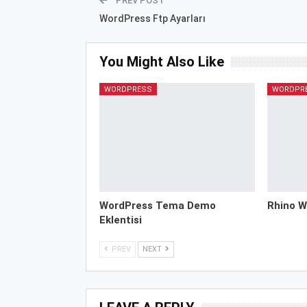
PREV POST
WordPress Ftp Ayarları
You Might Also Like
WORDPRESS
WORDPR
WordPress Tema Demo
Rhino W
Eklentisi
PREV
NEXT