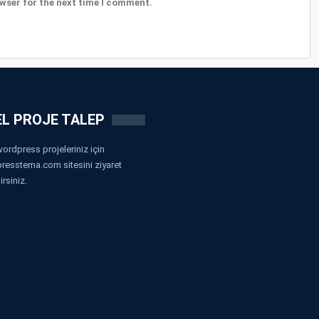
wser for the next time I comment.
L PROJE TALEP
ordpress projeleriniz için
resstema.com sitesini ziyaret
irsiniz.