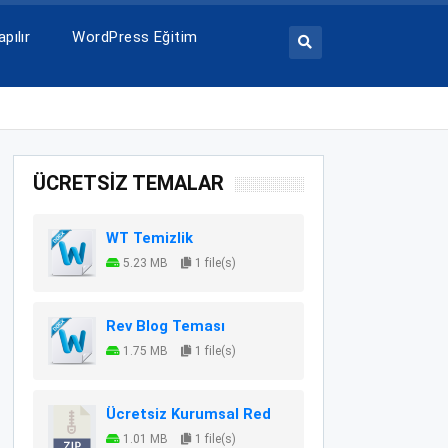
pılır
WordPress Eğitim
ÜCRETSİZ TEMALAR
WT Temizlik
5.23 MB
1 file(s)
Rev Blog Teması
1.75 MB
1 file(s)
Ücretsiz Kurumsal Red
1.01 MB
1 file(s)