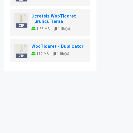
Ücretsiz WooTicaret
Turuncu Tema
1.88 MB
1 file(s)
WooTicaret - Duplicator
112 MB
1 file(s)