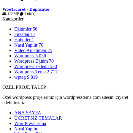
WooTicaret - Duplicator
112 MB
1 file(s)
Kategoriler
Eğitimler
56
Fırsatlar
17
Haberler
1
Nasıl Yapılır
70
Video Anlatımlar
25
Wordpress
5.036
Wordpress Eğitim
70
Wordpress Eklenti
530
Wordpress Tema
2.717
wptag
9.819
ÖZEL PROJE TALEP
Özel wordpress projeleriniz için wordpresstema.com sitesini ziyaret
edebilirsiniz.
ANA SAYFA
ÜCRETSİZ TEMALAR
WordPress Tema
Nasıl Yapılır