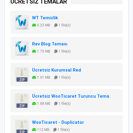
ÜCRETSİZ TEMALAR
WT Temizlik
5.23 MB
1 file(s)
Rev Blog Teması
1.75 MB
1 file(s)
Ücretsiz Kurumsal Red
1.01 MB
1 file(s)
Ücretsiz WooTicaret Turuncu Tema
1.88 MB
1 file(s)
WooTicaret - Duplicator
112 MB
1 file(s)