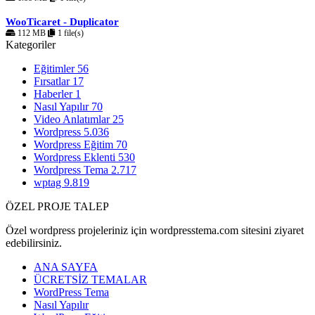
WooTicaret - Duplicator
112 MB
1 file(s)
Kategoriler
Eğitimler
56
Fırsatlar
17
Haberler
1
Nasıl Yapılır
70
Video Anlatımlar
25
Wordpress
5.036
Wordpress Eğitim
70
Wordpress Eklenti
530
Wordpress Tema
2.717
wptag
9.819
ÖZEL PROJE TALEP
Özel wordpress projeleriniz için wordpresstema.com sitesini ziyaret
edebilirsiniz.
ANA SAYFA
ÜCRETSİZ TEMALAR
WordPress Tema
Nasıl Yapılır