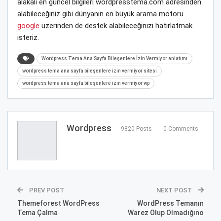
alakalı en güncel bilgileri wordpresstema.com adresinden
alabileceğiniz gibi dünyanın en büyük arama motoru
google
üzerinden de destek alabileceğinizi hatırlatmak
isteriz.
Wordpress Tema Ana Sayfa Bileşenlere İzin Vermiyor anlatımı
wordpress tema ana sayfa bileşenlere izin vermiyor sitesi
wordpress tema ana sayfa bileşenlere izin vermiyor wp
Wordpress
9820 Posts
0 Comments
PREV POST
NEXT POST
Themeforest WordPress
WordPress Temanın
Tema Çalma
Warez Olup Olmadığıno