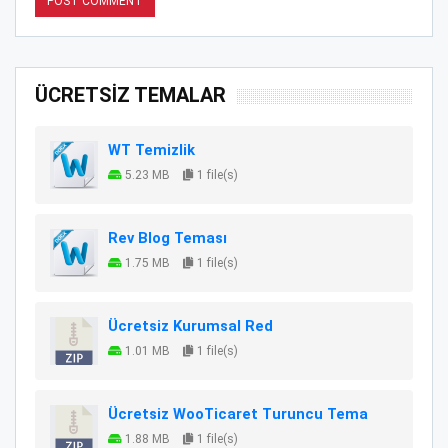
ÜCRETSİZ TEMALAR
WT Temizlik
5.23 MB
1 file(s)
Rev Blog Teması
1.75 MB
1 file(s)
Ücretsiz Kurumsal Red
1.01 MB
1 file(s)
Ücretsiz WooTicaret Turuncu Tema
1.88 MB
1 file(s)