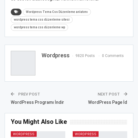
Wordpress Tema Css Düzenleme anlatımı
wordpress tema css düzenleme sitesi
wordpress tema css düzenleme wp
Wordpress
9820 Posts
0 Comments
PREV POST
NEXT POST
WordPress Programı İndir
WordPress Page İd
You Might Also Like
WORDPRESS
WORDPRESS