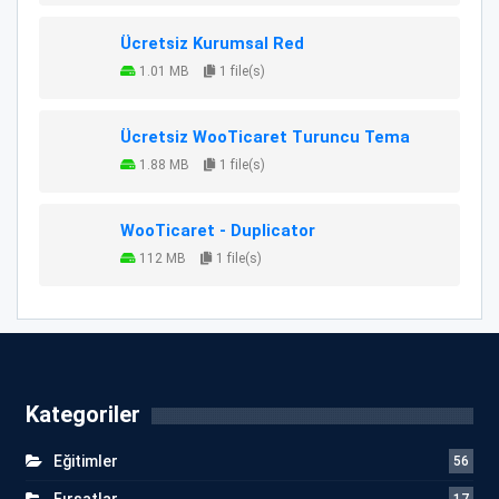
Ücretsiz Kurumsal Red
1.01 MB
1 file(s)
Ücretsiz WooTicaret Turuncu Tema
1.88 MB
1 file(s)
WooTicaret - Duplicator
112 MB
1 file(s)
Kategoriler
Eğitimler
56