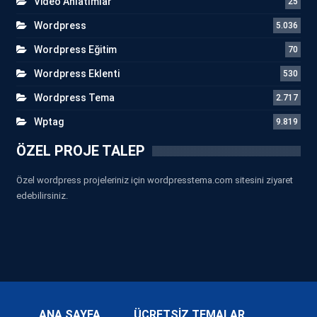
Video Anlatımlar
25
Wordpress
5.036
Wordpress Eğitim
70
Wordpress Eklenti
530
Wordpress Tema
2.717
Wptag
9.819
ÖZEL PROJE TALEP
Özel wordpress projeleriniz için wordpresstema.com sitesini ziyaret
edebilirsiniz.
ANA SAYFA
ÜCRETSİZ TEMALAR