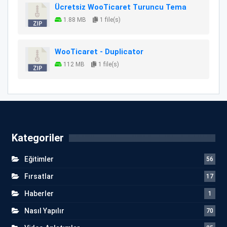
Ücretsiz WooTicaret Turuncu Tema
1.88 MB
1 file(s)
WooTicaret - Duplicator
112 MB
1 file(s)
Kategoriler
Eğitimler
56
Fırsatlar
17
Haberler
1
Nasıl Yapılır
70