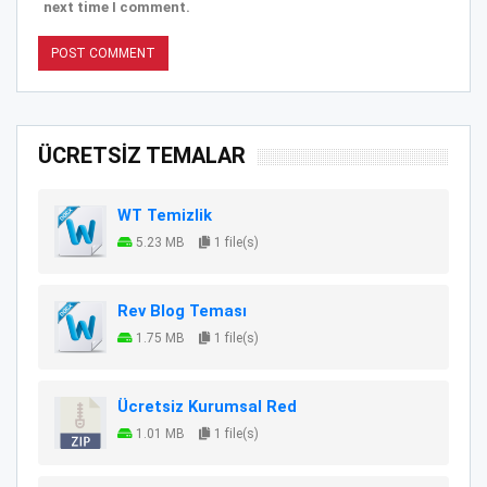
next time I comment.
ÜCRETSİZ TEMALAR
WT Temizlik
5.23 MB
1 file(s)
Rev Blog Teması
1.75 MB
1 file(s)
Ücretsiz Kurumsal Red
1.01 MB
1 file(s)