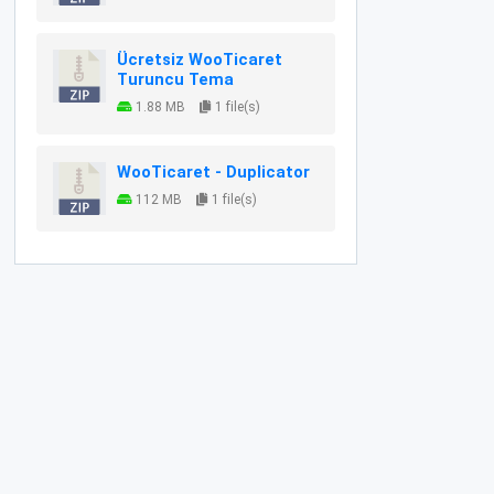
Ücretsiz WooTicaret
Turuncu Tema
1.88 MB
1 file(s)
WooTicaret - Duplicator
112 MB
1 file(s)