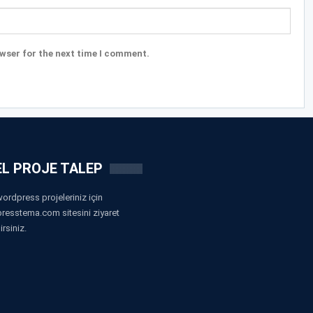
wser for the next time I comment.
L PROJE TALEP
ordpress projeleriniz için
resstema.com sitesini ziyaret
irsiniz.