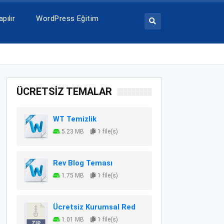
pılır
WordPress Eğitim
ÜCRETSİZ TEMALAR
WT Temizlik
5.23 MB
1 file(s)
Rev Blog Teması
1.75 MB
1 file(s)
Ücretsiz Kurumsal Red
1.01 MB
1 file(s)