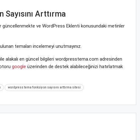
 Sayısını Arttırma
krar güncellenmekte ve WordPress Eklenti konusundaki metinler
bulunan temaları incelemeyi unutmayınız.
e alakalı en güncel bilgileri wordpresstema.com adresinden
motoru
google
üzerinden de destek alabileceğinizi hatırlatmak
ı
wordpress tema fonksiyon sayısını arttırma sitesi