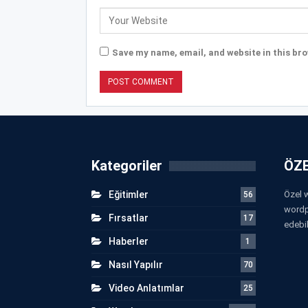
Save my name, email, and website in this bro
Kategoriler
ÖZE
Eğitimler
Özel w
56
wordp
Fırsatlar
17
edebil
Haberler
1
Nasıl Yapılır
70
Video Anlatımlar
25