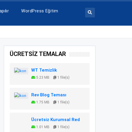
pılır
WordPress Eğitim
ÜCRETSİZ TEMALAR
WT Temizlik
5.23 MB
1 file(s)
Rev Blog Teması
1.75 MB
1 file(s)
Ücretsiz Kurumsal Red
1.01 MB
1 file(s)