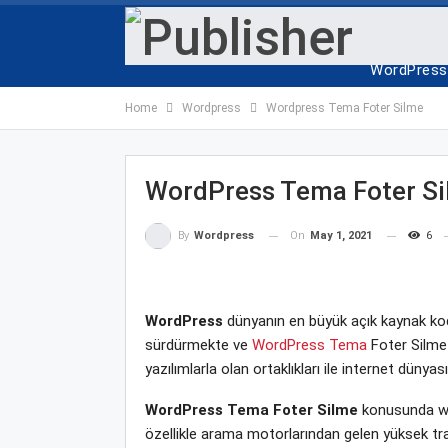
ANA SAYF
WordPress 
Home
Wordpress
Wordpress Tema Foter Silme
WordPress Tema Foter S
On
May 1, 2021
6
By
Wordpress
WordPress
dünyanın en büyük açık kaynak kodl
sürdürmekte ve
WordPress Tema
Foter Silme y
yazılımlarla olan ortaklıkları ile internet dün
WordPress Tema Foter Silme
konusunda web
özellikle arama motorlarından gelen yüksek tra