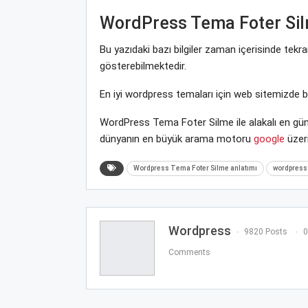
WordPress Tema Foter Si
Bu yazıdaki bazı bilgiler zaman içerisinde tek
gösterebilmektedir.
En iyi wordpress temaları için web sitemizde 
WordPress Tema Foter Silme ile alakalı en gün
dünyanın en büyük arama motoru
google
üzeri
Wordpress Tema Foter Silme anlatımı
wordpress 
Wordpress
9820 Posts
0
Comments