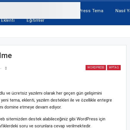
A
ÜCRETSİZ TEMALAR
WordPress Tema
Nasıl Ya
Eklenti
Eğitimler
ilme
WORDPRESS
WPTAG
u ve ücretsiz yazılımı olarak her geçen gün gelişimini
eni tema, eklenti, yazılım destekleri ile ve özellikle entegre
yasını domine etmeye devam ediyor.
 sitemizden destek alabileceğiniz gibi WordPress için
fiklerdeki soru ve sorunlara cevap verilmektedir.