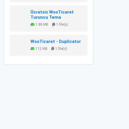
Ücretsiz WooTicaret
Turuncu Tema
1.88 MB
1 file(s)
WooTicaret - Duplicator
112 MB
1 file(s)