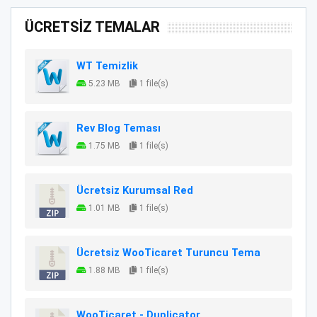
ÜCRETSİZ TEMALAR
WT Temizlik
5.23 MB
1 file(s)
Rev Blog Teması
1.75 MB
1 file(s)
Ücretsiz Kurumsal Red
1.01 MB
1 file(s)
Ücretsiz WooTicaret Turuncu Tema
1.88 MB
1 file(s)
WooTicaret - Duplicator