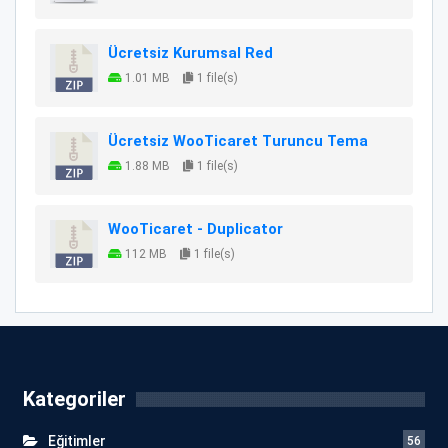
Ücretsiz Kurumsal Red
1.01 MB
1 file(s)
Ücretsiz WooTicaret Turuncu Tema
1.88 MB
1 file(s)
WooTicaret - Duplicator
112 MB
1 file(s)
Kategoriler
Eğitimler
56