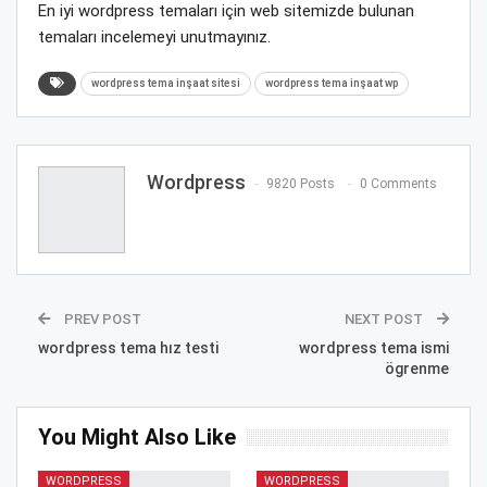
En iyi wordpress temaları için web sitemizde bulunan
temaları incelemeyi unutmayınız.
wordpress tema inşaat sitesi
wordpress tema inşaat wp
Wordpress
9820 Posts
0 Comments
PREV POST
NEXT POST
wordpress tema hız testi
wordpress tema ismi
ögrenme
You Might Also Like
WORDPRESS
WORDPRESS