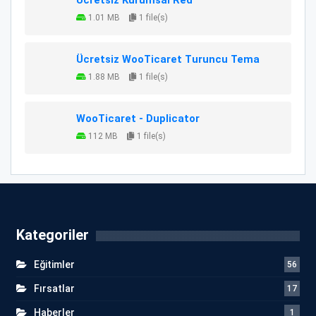
1.01 MB
1 file(s)
Ücretsiz WooTicaret Turuncu Tema
1.88 MB
1 file(s)
WooTicaret - Duplicator
112 MB
1 file(s)
Kategoriler
Eğitimler
56
Fırsatlar
17
Haberler
1