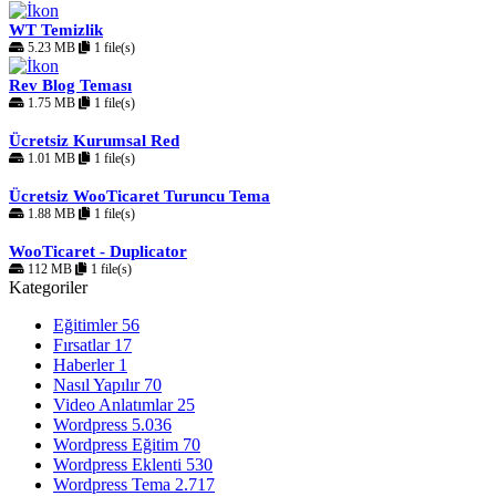
WT Temizlik
5.23 MB
1 file(s)
Rev Blog Teması
1.75 MB
1 file(s)
Ücretsiz Kurumsal Red
1.01 MB
1 file(s)
Ücretsiz WooTicaret Turuncu Tema
1.88 MB
1 file(s)
WooTicaret - Duplicator
112 MB
1 file(s)
Kategoriler
Eğitimler
56
Fırsatlar
17
Haberler
1
Nasıl Yapılır
70
Video Anlatımlar
25
Wordpress
5.036
Wordpress Eğitim
70
Wordpress Eklenti
530
Wordpress Tema
2.717