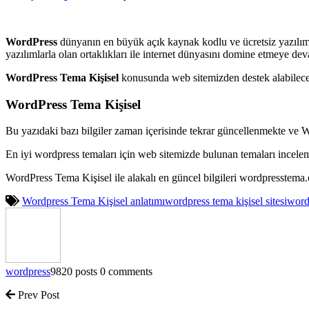
WordPress
dünyanın en büyük açık kaynak kodlu ve ücretsiz yazılım
yazılımlarla olan ortaklıkları ile internet dünyasını domine etmeye de
WordPress Tema Kişisel
konusunda web sitemizden destek alabileceği
WordPress Tema Kişisel
Bu yazıdaki bazı bilgiler zaman içerisinde tekrar güncellenmekte ve 
En iyi wordpress temaları için web sitemizde bulunan temaları incele
WordPress Tema Kişisel ile alakalı en güncel bilgileri wordpresstem
Wordpress Tema Kişisel anlatımı
wordpress tema kişisel sitesi
word
wordpress
9820 posts
0 comments
Prev Post