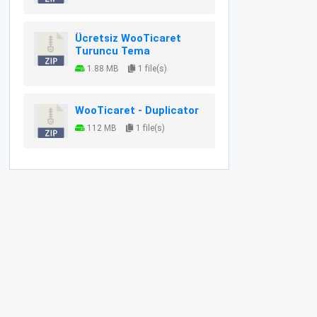
Ücretsiz WooTicaret
Turuncu Tema
1.88 MB
1 file(s)
WooTicaret - Duplicator
112 MB
1 file(s)