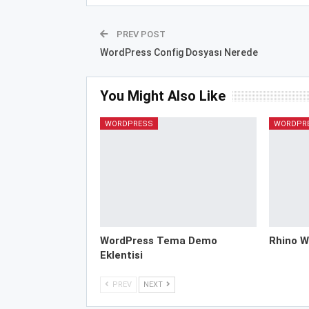
PREV POST
WordPress Config Dosyası Nerede
You Might Also Like
WORDPRESS
WORDPR
WordPress Tema Demo
Rhino W
Eklentisi
PREV
NEXT