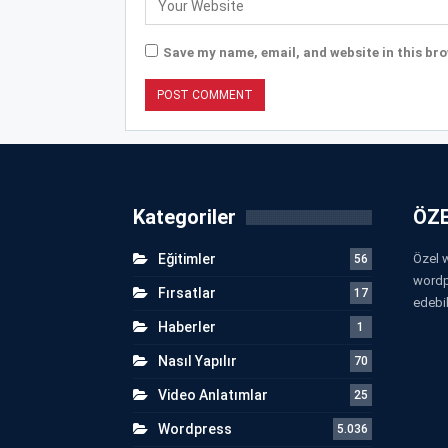
Save my name, email, and website in this bro
Kategoriler
ÖZE
Eğitimler
Özel w
56
wordp
Fırsatlar
17
edebil
Haberler
1
Nasıl Yapılır
70
Video Anlatımlar
25
Wordpress
5.036