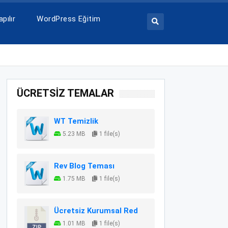
pılır
WordPress Eğitim
ÜCRETSİZ TEMALAR
WT Temizlik
5.23 MB
1 file(s)
Rev Blog Teması
1.75 MB
1 file(s)
Ücretsiz Kurumsal Red
1.01 MB
1 file(s)