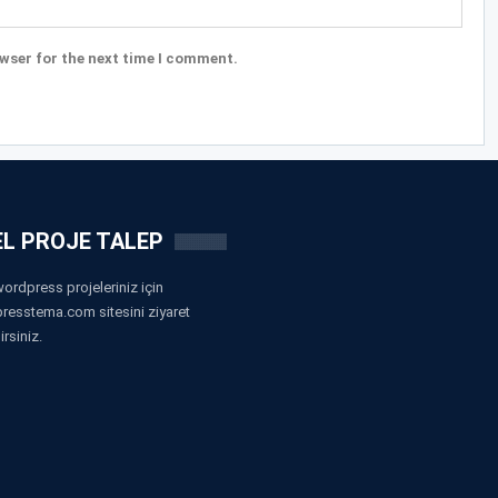
wser for the next time I comment.
L PROJE TALEP
ordpress projeleriniz için
resstema.com sitesini ziyaret
irsiniz.