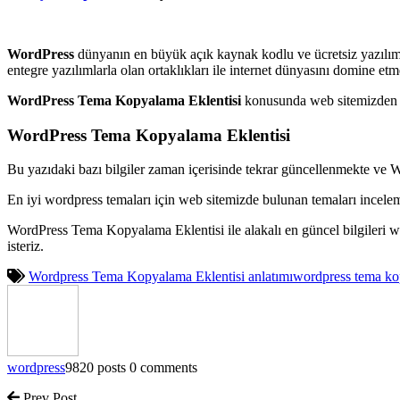
WordPress
dünyanın en büyük açık kaynak kodlu ve ücretsiz yazılım
entegre yazılımlarla olan ortaklıkları ile internet dünyasını domine e
WordPress Tema Kopyalama Eklentisi
konusunda web sitemizden de
WordPress Tema Kopyalama Eklentisi
Bu yazıdaki bazı bilgiler zaman içerisinde tekrar güncellenmekte ve 
En iyi wordpress temaları için web sitemizde bulunan temaları incele
WordPress Tema Kopyalama Eklentisi ile alakalı en güncel bilgileri
isteriz.
Wordpress Tema Kopyalama Eklentisi anlatımı
wordpress tema kop
wordpress
9820 posts
0 comments
Prev Post