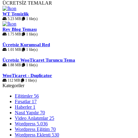
ÜCRETSİZ TEMALAR
WT Temizlik
5.23 MB
1 file(s)
Rev Blog Teması
1.75 MB
1 file(s)
Ücretsiz Kurumsal Red
1.01 MB
1 file(s)
Ücretsiz WooTicaret Turuncu Tema
1.88 MB
1 file(s)
WooTicaret - Duplicator
112 MB
1 file(s)
Kategoriler
Eğitimler
56
Fırsatlar
17
Haberler
1
Nasıl Yapılır
70
Video Anlatımlar
25
Wordpress
5.036
Wordpress Eğitim
70
Wordpress Eklenti
530