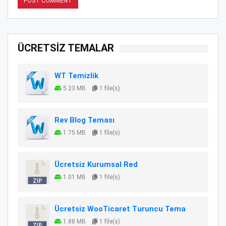
ÜCRETSİZ TEMALAR
WT Temizlik
5.23 MB
1 file(s)
Rev Blog Teması
1.75 MB
1 file(s)
Ücretsiz Kurumsal Red
1.01 MB
1 file(s)
Ücretsiz WooTicaret Turuncu Tema
1.88 MB
1 file(s)