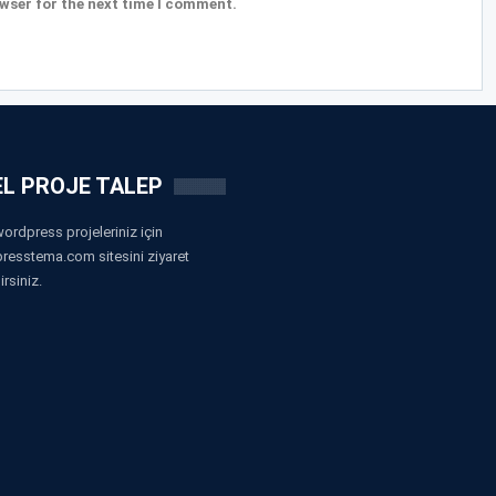
wser for the next time I comment.
L PROJE TALEP
ordpress projeleriniz için
resstema.com sitesini ziyaret
irsiniz.