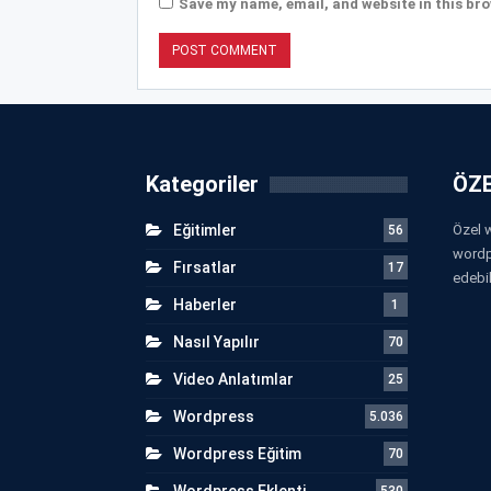
Save my name, email, and website in this bro
Kategoriler
ÖZE
Eğitimler
Özel w
56
wordp
Fırsatlar
17
edebil
Haberler
1
Nasıl Yapılır
70
Video Anlatımlar
25
Wordpress
5.036
Wordpress Eğitim
70
Wordpress Eklenti
530