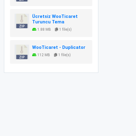
Ücretsiz WooTicaret
Turuncu Tema
1.88 MB
1 file(s)
WooTicaret - Duplicator
112 MB
1 file(s)