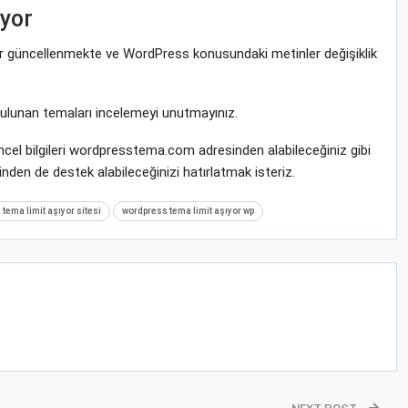
yor
rar güncellenmekte ve WordPress konusundaki metinler değişiklik
bulunan temaları incelemeyi unutmayınız.
cel bilgileri wordpresstema.com adresinden alabileceğiniz gibi
nden de destek alabileceğinizi hatırlatmak isteriz.
tema limit aşıyor sitesi
wordpress tema limit aşıyor wp