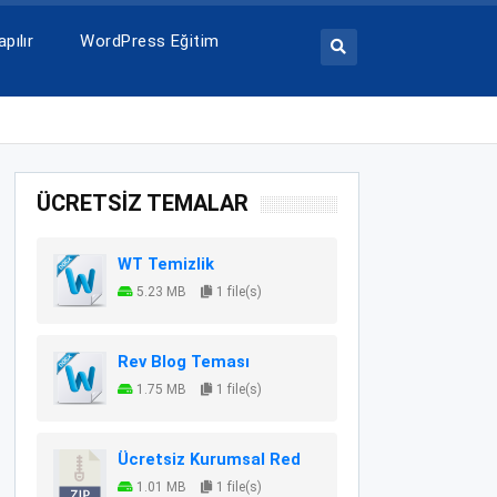
pılır
WordPress Eğitim
ÜCRETSİZ TEMALAR
WT Temizlik
5.23 MB
1 file(s)
Rev Blog Teması
1.75 MB
1 file(s)
Ücretsiz Kurumsal Red
1.01 MB
1 file(s)