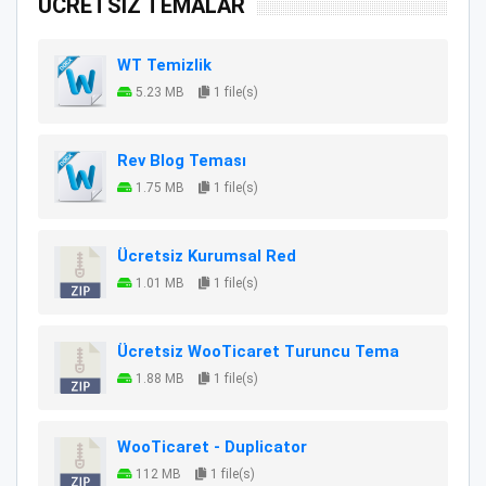
ÜCRETSİZ TEMALAR
WT Temizlik
5.23 MB
1 file(s)
Rev Blog Teması
1.75 MB
1 file(s)
Ücretsiz Kurumsal Red
1.01 MB
1 file(s)
Ücretsiz WooTicaret Turuncu Tema
1.88 MB
1 file(s)
WooTicaret - Duplicator
112 MB
1 file(s)